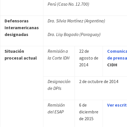
Perú (Caso No. 12.700)
Defensoras
Dra. Silvia Martínez (Argentina)
Interamericanas
designadas
Dra. Lisy Bogado (Paraguay)
Situación
Remisión a
22 de
Comunic
procesal actual
la Corte IDH
agosto de
de prens
2014
CIDH
Designación
2 de octubre de 2014
de DPIs
Remisión
6 de
Ver escri
del ESAP
diciembre
de 2015