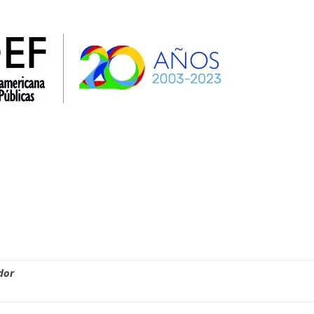
la AIDEF
OEA
SIDH y Def. Púb. Interamericanos
dor