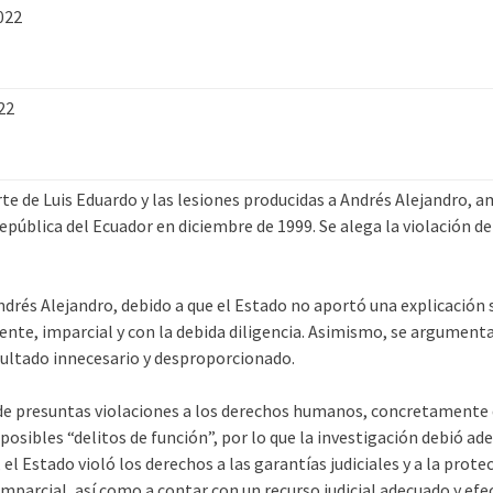
022
22
rte de Luis Eduardo y las lesiones producidas a Andrés Alejandro,
pública del Ecuador en diciembre de 1999. Se alega la violación de l
drés Alejandro, debido a que el Estado no aportó una explicación sa
ente, imparcial y con la debida diligencia. Asimismo, se argumenta
esultado innecesario y desproporcionado.
 de presuntas violaciones a los derechos humanos, concretamente de
sibles “delitos de función”, por lo que la investigación debió ade
, el Estado violó los derechos a las garantías judiciales y a la prot
parcial, así como a contar con un recurso judicial adecuado y efec