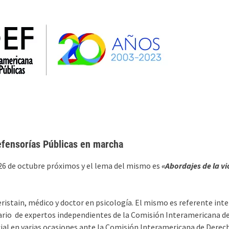
la AIDEF
OEA
SIDH y Def. Púb. Interamericanos
efensorías Públicas en marcha
y 26 de octubre próximos y el lema del mismo es
«Abordajes de la vi
eristain, médico y doctor en psicología. El mismo es referente int
linario de expertos independientes de la Comisión Interamericana 
ocial en varias ocasiones ante la Comisión Interamericana de Der