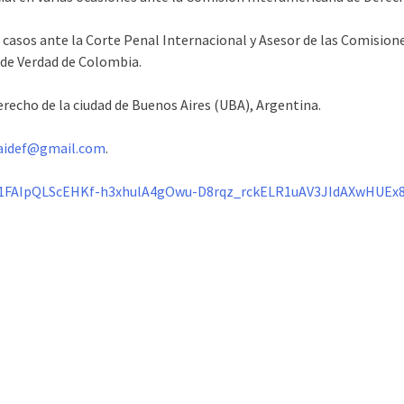
s casos ante la Corte Penal Internacional y Asesor de las Comisio
de Verdad de Colombia.
erecho de la ciudad de Buenos Aires (UBA), Argentina.
aidef@gmail.com
.
/1FAIpQLScEHKf-
h3xhulA4gOwu-D8rqz_
rckELR1uAV3JIdAXwHUEx