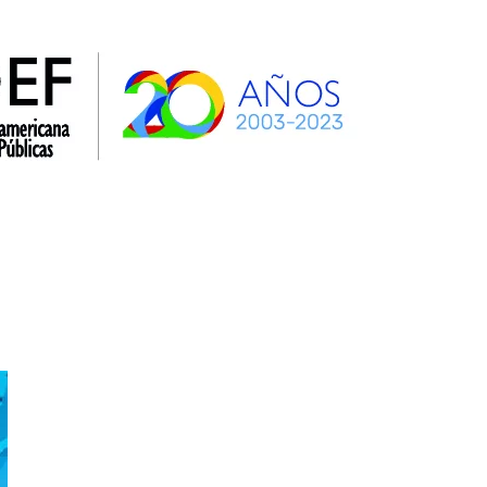
la AIDEF
OEA
SIDH y Def. Púb. Interamericanos