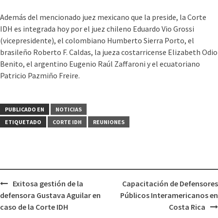
Además del mencionado juez mexicano que la preside, la Corte
IDH es integrada hoy por el juez chileno Eduardo Vio Grossi
(vicepresidente), el colombiano Humberto Sierra Porto, el
brasileño Roberto F. Caldas, la jueza costarricense Elizabeth Odio
Benito, el argentino Eugenio Raúl Zaffaroni y el ecuatoriano
Patricio Pazmiño Freire.
PUBLICADO EN
NOTICIAS
ETIQUETADO
CORTE IDH
REUNIONES
Exitosa gestión de la
Capacitación de Defensores
defensora Gustava Aguilar en
Públicos Interamericanos en
caso de la Corte IDH
Costa Rica