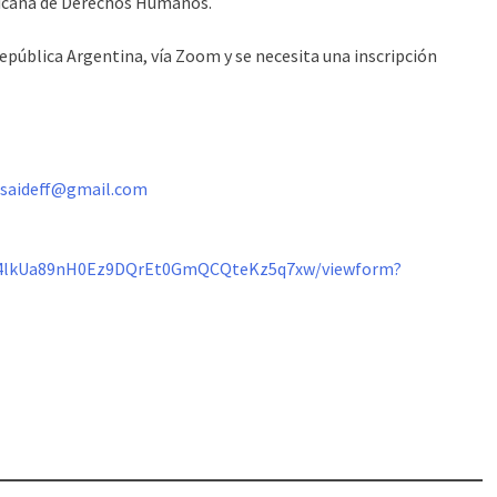
ricana de Derechos Humanos.
 república Argentina, vía Zoom y se necesita una inscripción
asaideff@gmail.com
674lkUa89nH0Ez9DQrEt0GmQCQteKz5q7xw/viewform?