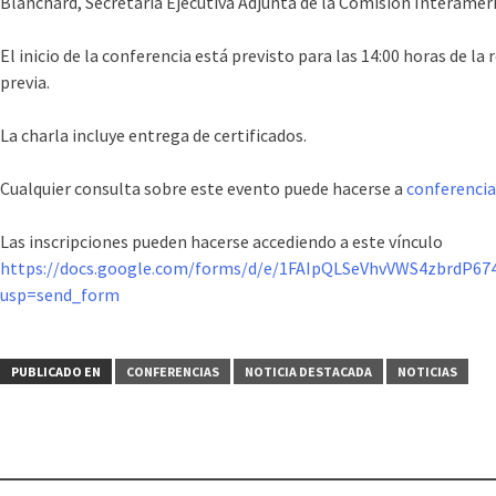
Blanchard, Secretaria Ejecutiva Adjunta de la Comisión Interame
El inicio de la conferencia está previsto para las 14:00 horas de la
previa.
La charla incluye entrega de certificados.
Cualquier consulta sobre este evento puede hacerse a
conferenci
Las inscripciones pueden hacerse accediendo a este vínculo
https://docs.google.com/forms/d/e/1FAIpQLSeVhvVWS4zbrdP
usp=send_form
PUBLICADO EN
CONFERENCIAS
NOTICIA DESTACADA
NOTICIAS