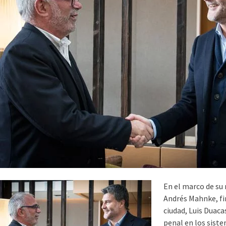
En el marco de su 
Andrés Mahnke, fi
ciudad, Luis Duaca
penal en los sist