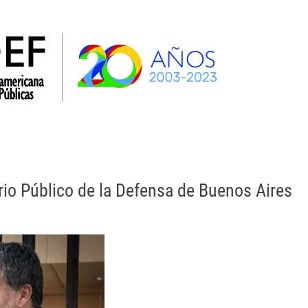
la AIDEF
OEA
SIDH y Def. Púb. Interamericanos
rio Público de la Defensa de Buenos Aires