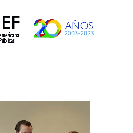
la AIDEF
OEA
SIDH y Def. Púb. Interamericanos