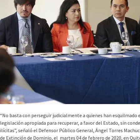
“No basta con perseguir judicialmente a quienes han esquilmado 
legislación apropiada para recuperar, a favor del Estado, sin cond
ilícitas”, señaló el Defensor Público General, Ángel Torres Machuc
de Extinción de Dominio, el martes 04 de febrero de 2020, en Quit