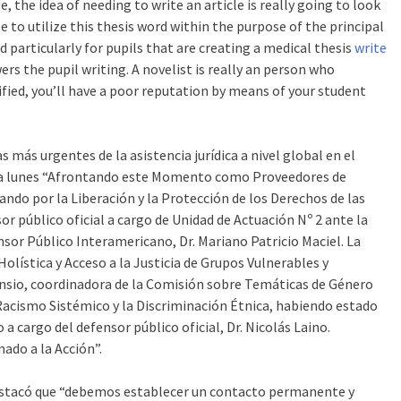
 the idea of needing to write an article is really going to look
le to utilize this thesis word within the purpose of the principal
d particularly for pupils that are creating a medical thesis
write
wers the pupil writing. A novelist is really an person who
ified, you’ll have a poor reputation by means of your student
más urgentes de la asistencia jurídica a nivel global en el
 día lunes “Afrontando este Momento como Proveedores de
ando por la Liberación y la Protección de los Derechos de las
or público oficial a cargo de Unidad de Actuación Nº 2 ante la
sor Público Interamericano, Dr. Mariano Patricio Maciel. La
olística y Acceso a la Justicia de Grupos Vulnerables y
ensio, coordinadora de la Comisión sobre Temáticas de Género
 Racismo Sistémico y la Discriminación Étnica, habiendo estado
 cargo del defensor público oficial, Dr. Nicolás Laino.
mado a la Acción”.
 destacó que “debemos establecer un contacto permanente y