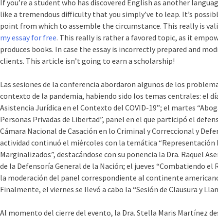
If you’re a student who has discovered English as another language,
like a tremendous difficulty that you simply’ve to leap. It’s possib
point from which to assemble the circumstance. This really is vali
my essay for free
. This really is rather a favored topic, as it empo
produces books. In case the essay is incorrectly prepared and mod
clients. This article isn’t going to earn a scholarship!
Las sesiones de la conferencia abordaron algunos de los problemas 
contexto de la pandemia, habiendo sido los temas centrales: el
Asistencia Jurídica en el Contexto del COVID-19”; el martes “Abog
Personas Privadas de Libertad”, panel en el que participó el defens
Cámara Nacional de Casación en lo Criminal y Correccional y Defen
actividad continuó el miércoles con la temática “Representación H
Marginalizados”, destacándose con su ponencia la Dra. Raquel As
de la Defensoría General de la Nación; el jueves “Combatiendo el
la moderación del panel correspondiente al continente americano a
Finalmente, el viernes se llevó a cabo la “Sesión de Clausura y Lla
Al momento del cierre del evento, la Dra. Stella Maris Martínez