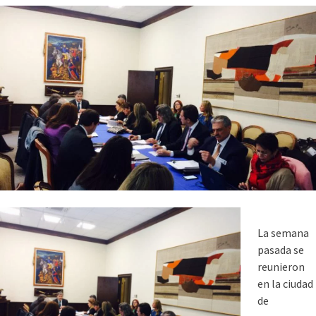
La semana
pasada se
reunieron
en la ciudad
de